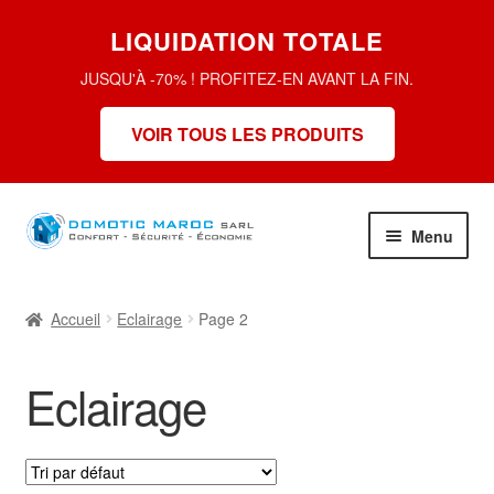
LIQUIDATION TOTALE
JUSQU'À -70% ! PROFITEZ-EN AVANT LA FIN.
VOIR TOUS LES PRODUITS
Aller
Aller
Menu
à
au
la
contenu
La domotique, c’est quoi ?
navigation
Accueil
Eclairage
Page 2
Boutique
Eclairage