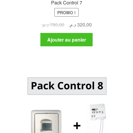
Pack Control 7
PROMO !
Le
Le
د.م.
780,00
د.م.
320,00
prix
prix
initial
actuel
Ajouter au panier
était :
est :
320,00 د.م..
780,00 د.م..