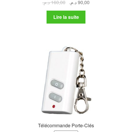
Le
Le
د.م.
160,00
د.م.
90,00
prix
prix
initial
actuel
Lire la suite
était :
est :
90,00 د.م..
160,00 د.م..
Télécommande Porte-Clés