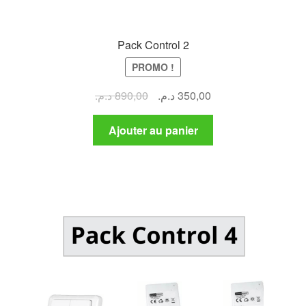
Pack Control 2
PROMO !
Le
Le
د.م.
890,00
د.م.
350,00
prix
prix
initial
actuel
Ajouter au panier
était :
est :
350,00 د.م..
890,00 د.م..