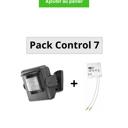
initial
actuel
Ajouter au panier
était :
est :
230,00 د.م..
570,00 د.م..