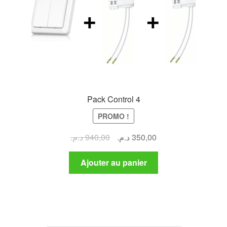
Pack Control 4
PROMO !
Le
Le
د.م.
940,00
د.م.
350,00
prix
prix
initial
actuel
Ajouter au panier
était :
est :
350,00 د.م..
940,00 د.م..