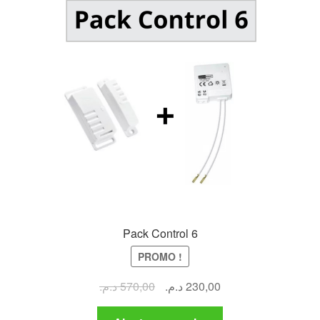
Pack Control 6
PROMO !
Le
Le
د.م.
570,00
د.م.
230,00
prix
prix