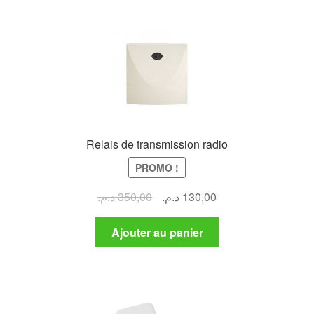
Relais de transmission radio
PROMO !
Le
Le
د.م.
350,00
د.م.
130,00
prix
prix
initial
actuel
Ajouter au panier
était :
est :
130,00 د.م..
350,00 د.م..