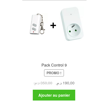
Pack Control 9
PROMO !
Le
Le
د.م.
350,00
د.م.
190,00
prix
prix
initial
actuel
Ajouter au panier
était :
est :
190,00 د.م..
350,00 د.م..