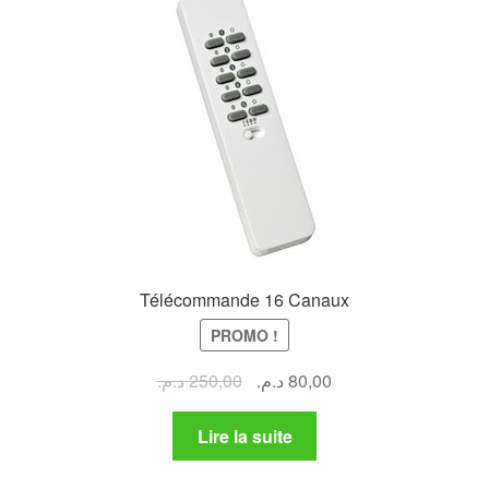
Télécommande 16 Canaux
PROMO !
Le
Le
د.م.
250,00
د.م.
80,00
prix
prix
initial
actuel
Lire la suite
était :
est :
80,00 د.م..
250,00 د.م..