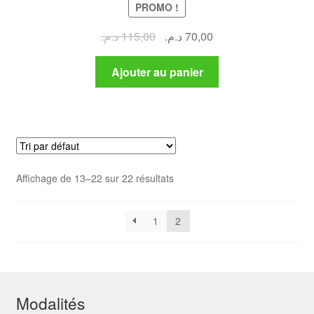
PROMO !
Le
Le
د.م.
115,00
د.م.
70,00
prix
prix
initial
actuel
Ajouter au panier
était :
est :
70,00 د.م..
115,00 د.م..
Affichage de 13–22 sur 22 résultats
1
2
Modalités