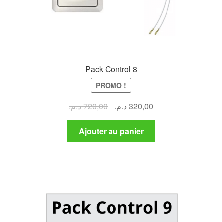
Pack Control 8
PROMO !
Le
Le
د.م.
720,00
د.م.
320,00
prix
prix
initial
actuel
Ajouter au panier
était :
est :
320,00 د.م..
720,00 د.م..